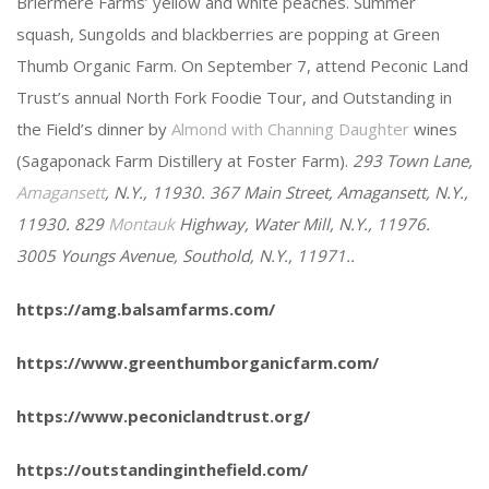
Briermere Farms’ yellow and white peaches. Summer
squash, Sungolds and blackberries are popping at Green
Thumb Organic Farm. On September 7, attend Peconic Land
Trust’s annual North Fork Foodie Tour​​​​‌‍​‍​‍‌‍‌​‍‌‍‍‌‌‍‌‌‍‍‌‌‍‍​‍​‍​‍‍​‍​‍‌​‌‍​‌‌‍‍‌‍‍‌‌‌​‌‍‌​‍‍‌‍‍‌‌‍​‍​‍​‍​​‍​‍‌‍‍​‌​‍‌‍‌‌‌‍‌‍​‍​‍​‍‍​‍​‍‌‍‍​‌‌​‌‌​‌​​‌​​‍‍​‍​‍‌‍​‌‍‌‌​​‍‍‌​​‌‍‌‌‌‍​‌‍‌‍‍‌‍‍‌‌‍​‌‍​‌‍​‌‌‍‍‌‍‌​‌‌​‌​‍‌‌‌‌​‌‌​​‍‍‌‍‌​‍‌‍‌​‍‌‍‍‌‌‍‍‌‌​‌‍‌‌‌‍‍‌‌​​‍‌‍‌‌‌‍‌​‌‍‍‌‌‌​​‍‌‍‌‌‍‌‍‌​‌‍‌‌​‌‌​​‌​‍‌‍‌‌‌​‌‍‌‌‌‍‍‌‌​‌‍​‌‌‌​‌‍‍‌‌‍‌‍‍​‍‌‍‍‌‌‍‌​​‌​‌‌‍​‍‌‍‌​​​​​​​​‍​​​​‌​​‍‌​‍‌​‍​‌‍‌‌‌‍‌‍​‍‌​‌​​‌​​​‍​​​​‍‌‌‍​‌​‌​​‌​​‌‍​‍‌​​‌​‍​​‌‍​‌‌​​‍​​​​‍‌‍​‍‌‍‌‌​‍‌​‌‌‍​‍​‍‌‌​‌‍‌‌​​‌‍‌‌​‌‌‍‌‌‌‌‍‌‍‌‌‌‍‍‌‌​​‍‌​​‌‍​‌‌‌​‌‍‍​​‌‌‌​‌‍‍‌‌‌​‌‍​‌‍‌‌​‌‍​‍‌‍​‌‌​‌‍‌‌‌‌‌‌‌​‍‌‍​​‌‌‍‍​‌‌​‌‌​‌​​‌​​‍‌‌​​‌​​‌​‍‌‌​​‍‌​‌‍​‍‌‌​​‍‌​‌‍‌‍​‌‍‌‌​​‍‍‌​​‌‍‌‌‌‍​‌‍‌‍‍‌‍‍‌‌‍​‌‍​‌‍​‌‌‍‍‌‍‌​‌‌​‌​‍‌‌‌‌​‌‌​​‍‍‌‍‌​‍‌‍‌​‍‌‍‌‍‍‌‌‍‌​​‌​‌‌‍​‍‌‍‌​​​​​​​​‍​​​​‌​​‍‌​‍‌​‍​‌‍‌‌‌‍‌‍​‍‌​‌​​‌​​​‍​​​​‍‌‌‍​‌​‌​​‌​​‌‍​‍‌​​‌​‍​​‌‍​‌‌​​‍​​​​‍‌‍​‍‌‍‌‌​‍‌​‌‌‍​‍​‍‌‍‌‌​‌‍‌‌​​‌‍‌‌​‌‌‍‌‌‌‌‍‌‍‌‌‌‍‍‌‌​​‍‌‍‌​​‌‍​‌‌‌​‌‍‍​​‌‌‌​‌‍‍‌‌‌​‌‍​‌‍‌‌​‍‌‍‌​​‌‍‌‌‌​‍‌​‌​​‌‍‌‌‌‍​‌‌​‌‍‍‌‌‌‍‌‍‌‌​‌‌​​‌‌‌‌‍​‍‌‍​‌‍‍‌‌​‌‍‍​‌‍‌‌‌‍‌​​‍​‍‌‌, and Outstanding in
the Field’s dinner by
Almond with Channing Daughter
wines
(Sagaponack Farm Distillery at Foster Farm).
293 Town Lane,
Amagansett
, N.Y., 11930. 367 Main Street, Amagansett, N.Y.,
11930.
829
Montauk
Highway, Water Mill, N.Y., 11976.
3005 Youngs Ave​​​​‌‍​‍​‍‌‍‌​‍‌‍‍‌‌‍‌‌‍‍‌‌‍‍​‍​‍​‍‍​‍​‍‌​‌‍​‌‌‍‍‌‍‍‌‌‌​‌‍‌​‍‍‌‍‍‌‌‍​‍​‍​‍​​‍​‍‌‍‍​‌​‍‌‍‌‌‌‍‌‍​‍​‍​‍‍​‍​‍‌‍‍​‌‌​‌‌​‌​​‌​​‍‍​‍​‍‌‍​‌‍‌‌​​‍‍‌​​‌‍‌‌‌‍​‌‍‌‍‍‌‍‍‌‌‍​‌‍​‌‍​‌‌‍‍‌‍‌​‌‌​‌​‍‌‌‌‌​‌‌​​‍‍‌‍‌​‍‌‍‌​‍‌‍‍‌‌‍‍‌‌​‌‍‌‌‌‍‍‌‌​​‍‌‍‌‌‌‍‌​‌‍‍‌‌‌​​‍‌‍‌‌‍‌‍‌​‌‍‌‌​‌‌​​‌​‍‌‍‌‌‌​‌‍‌‌‌‍‍‌‌​‌‍​‌‌‌​‌‍‍‌‌‍‌‍‍​‍‌‍‍‌‌‍‌​​‌​​​‌​​‌‍​‌​​‌‍​‍​‌‍​‌​​‌​‍‌​‌​​‍‌​‍​‌‍‌​​‍‌​‌​​‍​‌‍​‌​‌​‍‌‌‍​‍​​‌​‌‌​‍‌​‍‌​‌‍‌‍​‌‌‍​‍​‌‌‌‍‌‍​​‍​‍‌​‌‌​‍​​​​‍‌​‌‍​‍‌‌​‌‍‌‌​​‌‍‌‌​‌‌‍​‌‍‌‍​‌‍​‌‌‌​‌‍‍‌‌‍‌‍‍​‍‌​​‌‍​‌‌‌​‌‍‍​​‌‌‍​‌‌‍‌​‌‍‌​‌​‍‌‍‌‌‌​‌​‌‌​​‌​‌‍​‍‌‍​‌‌​‌‍‌‌‌‌‌‌‌​‍‌‍​​‌‌‍‍​‌‌​‌‌​‌​​‌​​‍‌‌​​‌​​‌​‍‌‌​​‍‌​‌‍​‍‌‌​​‍‌​‌‍‌‍​‌‍‌‌​​‍‍‌​​‌‍‌‌‌‍​‌‍‌‍‍‌‍‍‌‌‍​‌‍​‌‍​‌‌‍‍‌‍‌​‌‌​‌​‍‌‌‌‌​‌‌​​‍‍‌‍‌​‍‌‍‌​‍‌‍‌‍‍‌‌‍‌​​‌​​​‌​​‌‍​‌​​‌‍​‍​‌‍​‌​​‌​‍‌​‌​​‍‌​‍​‌‍‌​​‍‌​‌​​‍​‌‍​‌​‌​‍‌‌‍​‍​​‌​‌‌​‍‌​‍‌​‌‍‌‍​‌‌‍​‍​‌‌‌‍‌‍​​‍​‍‌​‌‌​‍​​​​‍‌​‌‍​‍‌‍‌‌​‌‍‌‌​​‌‍‌‌​‌‌‍​‌‍‌‍​‌‍​‌‌‌​‌‍‍‌‌‍‌‍‍​‍‌‍‌​​‌‍​‌‌‌​‌‍‍​​‌‌‍​‌‌‍‌​‌‍‌​‌​‍‌‍‌‌‌​‌​‌‌​​‌​‍‌‍‌​​‌‍‌‌‌​‍‌​‌​​‌‍‌‌‌‍​‌‌​‌‍‍‌‌‌‍‌‍‌‌​‌‌​​‌‌‌‌‍​‍‌‍​‌‍‍‌‌​‌‍‍​‌‍‌‌‌‍‌​​‍​‍‌nue, Southold​​​​‌‍​‍​‍‌‍‌​‍‌‍‍‌‌‍‌‌‍‍‌‌‍‍​‍​‍​‍‍​‍​‍‌​‌‍​‌‌‍‍‌‍‍‌‌‌​‌‍‌​‍‍‌‍‍‌‌‍​‍​‍​‍​​‍​‍‌‍‍​‌​‍‌‍‌‌‌‍‌‍​‍​‍​‍‍​‍​‍‌‍‍​‌‌​‌‌​‌​​‌​​‍‍​‍​‍‌‍​‌‍‌‌​​‍‍‌​​‌‍‌‌‌‍​‌‍‌‍‍‌‍‍‌‌‍​‌‍​‌‍​‌‌‍‍‌‍‌​‌‌​‌​‍‌‌‌‌​‌‌​​‍‍‌‍‌​‍‌‍‌​‍‌‍‍‌‌‍‍‌‌​‌‍‌‌‌‍‍‌‌​​‍‌‍‌‌‌‍‌​‌‍‍‌‌‌​​‍‌‍‌‌‍‌‍‌​‌‍‌‌​‌‌​​‌​‍‌‍‌‌‌​‌‍‌‌‌‍‍‌‌​‌‍​‌‌‌​‌‍‍‌‌‍‌‍‍​‍‌‍‍‌‌‍‌​​‌​​​‌​​‌‍​‌​​‌‍​‍​‌‍​‌​​‌​‍‌​‌​​‍‌​‍​‌‍‌​​‍‌​‌​​‍​‌‍​‌​‌​‍‌‌‍​‍​​‌​‌‌​‍‌​‍‌​‌‍‌‍​‌‌‍​‍​‌‌‌‍‌‍​​‍​‍‌​‌‌​‍​​​​‍‌​‌‍​‍‌‌​‌‍‌‌​​‌‍‌‌​‌‌‍​‌‍‌‍​‌‍​‌‌‌​‌‍‍‌‌‍‌‍‍​‍‌​​‌‍​‌‌‌​‌‍‍​​‌‌‍​‌‍‍‌‌‌​‌‍‌​‌‍​‍‌‍​‌‌​‌‍‌‌‌‌‌‌‌​‍‌‍​​‌‌‍‍​‌‌​‌‌​‌​​‌​​‍‌‌​​‌​​‌​‍‌‌​​‍‌​‌‍​‍‌‌​​‍‌​‌‍‌‍​‌‍‌‌​​‍‍‌​​‌‍‌‌‌‍​‌‍‌‍‍‌‍‍‌‌‍​‌‍​‌‍​‌‌‍‍‌‍‌​‌‌​‌​‍‌‌‌‌​‌‌​​‍‍‌‍‌​‍‌‍‌​‍‌‍‌‍‍‌‌‍‌​​‌​​​‌​​‌‍​‌​​‌‍​‍​‌‍​‌​​‌​‍‌​‌​​‍‌​‍​‌‍‌​​‍‌​‌​​‍​‌‍​‌​‌​‍‌‌‍​‍​​‌​‌‌​‍‌​‍‌​‌‍‌‍​‌‌‍​‍​‌‌‌‍‌‍​​‍​‍‌​‌‌​‍​​​​‍‌​‌‍​‍‌‍‌‌​‌‍‌‌​​‌‍‌‌​‌‌‍​‌‍‌‍​‌‍​‌‌‌​‌‍‍‌‌‍‌‍‍​‍‌‍‌​​‌‍​‌‌‌​‌‍‍​​‌‌‍​‌‍‍‌‌‌​‌‍‌​‍‌‍‌​​‌‍‌‌‌​‍‌​‌​​‌‍‌‌‌‍​‌‌​‌‍‍‌‌‌‍‌‍‌‌​‌‌​​‌‌‌‌‍​‍‌‍​‌‍‍‌‌​‌‍‍​‌‍‌‌‌‍‌​​‍​‍‌‌, N.Y.​​​​‌‍​‍​‍‌‍‌​‍‌‍‍‌‌‍‌‌‍‍‌‌‍‍​‍​‍​‍‍​‍​‍‌​‌‍​‌‌‍‍‌‍‍‌‌‌​‌‍‌​‍‍‌‍‍‌‌‍​‍​‍​‍​​‍​‍‌‍‍​‌​‍‌‍‌‌‌‍‌‍​‍​‍​‍‍​‍​‍‌‍‍​‌‌​‌‌​‌​​‌​​‍‍​‍​‍‌‍​‌‍‌‌​​‍‍‌​​‌‍‌‌‌‍​‌‍‌‍‍‌‍‍‌‌‍​‌‍​‌‍​‌‌‍‍‌‍‌​‌‌​‌​‍‌‌‌‌​‌‌​​‍‍‌‍‌​‍‌‍‌​‍‌‍‍‌‌‍‍‌‌​‌‍‌‌‌‍‍‌‌​​‍‌‍‌‌‌‍‌​‌‍‍‌‌‌​​‍‌‍‌‌‍‌‍‌​‌‍‌‌​‌‌​​‌​‍‌‍‌‌‌​‌‍‌‌‌‍‍‌‌​‌‍​‌‌‌​‌‍‍‌‌‍‌‍‍​‍‌‍‍‌‌‍‌​​‌​​​‌​​‌‍​‌​​‌‍​‍​‌‍​‌​​‌​‍‌​‌​​‍‌​‍​‌‍‌​​‍‌​‌​​‍​‌‍​‌​‌​‍‌‌‍​‍​​‌​‌‌​‍‌​‍‌​‌‍‌‍​‌‌‍​‍​‌‌‌‍‌‍​​‍​‍‌​‌‌​‍​​​​‍‌​‌‍​‍‌‌​‌‍‌‌​​‌‍‌‌​‌‌‍​‌‍‌‍​‌‍​‌‌‌​‌‍‍‌‌‍‌‍‍​‍‌​​‌‍​‌‌‌​‌‍‍​​‌‌​‌‌​‌‍​‌‌‌​‌‍‌‌​‌‍​‍‌‍​‌‌​‌‍‌‌‌‌‌‌‌​‍‌‍​​‌‌‍‍​‌‌​‌‌​‌​​‌​​‍‌‌​​‌​​‌​‍‌‌​​‍‌​‌‍​‍‌‌​​‍‌​‌‍‌‍​‌‍‌‌​​‍‍‌​​‌‍‌‌‌‍​‌‍‌‍‍‌‍‍‌‌‍​‌‍​‌‍​‌‌‍‍‌‍‌​‌‌​‌​‍‌‌‌‌​‌‌​​‍‍‌‍‌​‍‌‍‌​‍‌‍‌‍‍‌‌‍‌​​‌​​​‌​​‌‍​‌​​‌‍​‍​‌‍​‌​​‌​‍‌​‌​​‍‌​‍​‌‍‌​​‍‌​‌​​‍​‌‍​‌​‌​‍‌‌‍​‍​​‌​‌‌​‍‌​‍‌​‌‍‌‍​‌‌‍​‍​‌‌‌‍‌‍​​‍​‍‌​‌‌​‍​​​​‍‌​‌‍​‍‌‍‌‌​‌‍‌‌​​‌‍‌‌​‌‌‍​‌‍‌‍​‌‍​‌‌‌​‌‍‍‌‌‍‌‍‍​‍‌‍‌​​‌‍​‌‌‌​‌‍‍​​‌‌​‌‌​‌‍​‌‌‌​‌‍‌‌​‍‌‍‌​​‌‍‌‌‌​‍‌​‌​​‌‍‌‌‌‍​‌‌​‌‍‍‌‌‌‍‌‍‌‌​‌‌​​‌‌‌‌‍​‍‌‍​‌‍‍‌‌​‌‍‍​‌‍‌‌‌‍‌​​‍​‍‌‌, 11971​​​​‌‍​‍​‍‌‍‌​‍‌‍‍‌‌‍‌‌‍‍‌‌‍‍​‍​‍​‍‍​‍​‍‌​‌‍​‌‌‍‍‌‍‍‌‌‌​‌‍‌​‍‍‌‍‍‌‌‍​‍​‍​‍​​‍​‍‌‍‍​‌​‍‌‍‌‌‌‍‌‍​‍​‍​‍‍​‍​‍‌‍‍​‌‌​‌‌​‌​​‌​​‍‍​‍​‍‌‍​‌‍‌‌​​‍‍‌​​‌‍‌‌‌‍​‌‍‌‍‍‌‍‍‌‌‍​‌‍​‌‍​‌‌‍‍‌‍‌​‌‌​‌​‍‌‌‌‌​‌‌​​‍‍‌‍‌​‍‌‍‌​‍‌‍‍‌‌‍‍‌‌​‌‍‌‌‌‍‍‌‌​​‍‌‍‌‌‌‍‌​‌‍‍‌‌‌​​‍‌‍‌‌‍‌‍‌​‌‍‌‌​‌‌​​‌​‍‌‍‌‌‌​‌‍‌‌‌‍‍‌‌​‌‍​‌‌‌​‌‍‍‌‌‍‌‍‍​‍‌‍‍‌‌‍‌​​‌​​​‌​​‌‍​‌​​‌‍​‍​‌‍​‌​​‌​‍‌​‌​​‍‌​‍​‌‍‌​​‍‌​‌​​‍​‌‍​‌​‌​‍‌‌‍​‍​​‌​‌‌​‍‌​‍‌​‌‍‌‍​‌‌‍​‍​‌‌‌‍‌‍​​‍​‍‌​‌‌​‍​​​​‍‌​‌‍​‍‌‌​‌‍‌‌​​‌‍‌‌​‌‌‍​‌‍‌‍​‌‍​‌‌‌​‌‍‍‌‌‍‌‍‍​‍‌​​‌‍​‌‌‌​‌‍‍​​‌‌‍‍‌‍‍‌‌​​‌‍​‌‍‌‍‌​‌‍‌‌​‌‍​‍‌‍​‌‌​‌‍‌‌‌‌‌‌‌​‍‌‍​​‌‌‍‍​‌‌​‌‌​‌​​‌​​‍‌‌​​‌​​‌​‍‌‌​​‍‌​‌‍​‍‌‌​​‍‌​‌‍‌‍​‌‍‌‌​​‍‍‌​​‌‍‌‌‌‍​‌‍‌‍‍‌‍‍‌‌‍​‌‍​‌‍​‌‌‍‍‌‍‌​‌‌​‌​‍‌‌‌‌​‌‌​​‍‍‌‍‌​‍‌‍‌​‍‌‍‌‍‍‌‌‍‌​​‌​​​‌​​‌‍​‌​​‌‍​‍​‌‍​‌​​‌​‍‌​‌​​‍‌​‍​‌‍‌​​‍‌​‌​​‍​‌‍​‌​‌​‍‌‌‍​‍​​‌​‌‌​‍‌​‍‌​‌‍‌‍​‌‌‍​‍​‌‌‌‍‌‍​​‍​‍‌​‌‌​‍​​​​‍‌​‌‍​‍‌‍‌‌​‌‍‌‌​​‌‍‌‌​‌‌‍​‌‍‌‍​‌‍​‌‌‌​‌‍‍‌‌‍‌‍‍​‍‌‍‌​​‌‍​‌‌‌​‌‍‍​​‌‌‍‍‌‍‍‌‌​​‌‍​‌‍‌‍‌​‌‍‌‌​‍‌‍‌​​‌‍‌‌‌​‍‌​‌​​‌‍‌‌‌‍​‌‌​‌‍‍‌‌‌‍‌‍‌‌​‌‌​​‌‌‌‌‍​‍‌‍​‌‍‍‌‌​‌‍‍​‌‍‌‌‌‍‌​​‍​‍‌‌..
https://amg.balsamfarms.com/
https://www.greenthumborganicfarm.com/
https://www.peconiclandtrust.org/
https://outstandinginthefield.com/