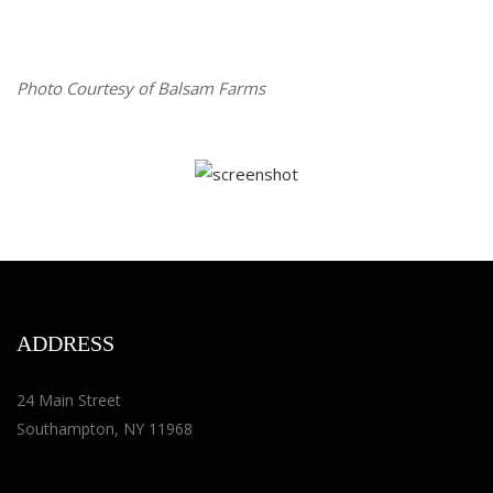
Photo Courtesy of Balsam Farms
ADDRESS
24 Main Street
Southampton, NY 11968